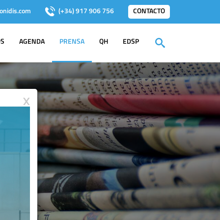
onidis.com
(+34) 917 906 756
CONTACTO
OS
AGENDA
PRENSA
QH
EDSP
X