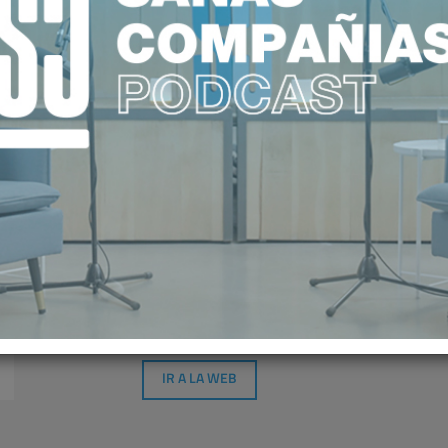
ASISA
PATRONO
IR A LA WEB