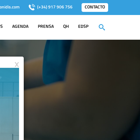
onidis.com
(+34) 917 906 756
CONTACTO
OS
AGENDA
PRENSA
QH
EDSP
X