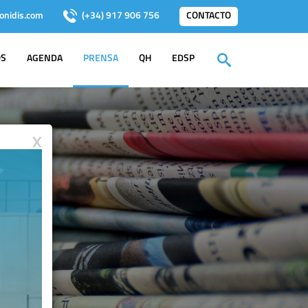
onidis.com
(+34) 917 906 756
CONTACTO
OS
AGENDA
PRENSA
QH
EDSP
X