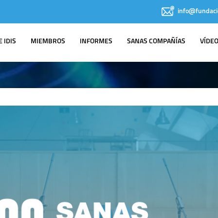
info@fundaci
 IDIS
MIEMBROS
INFORMES
SANAS COMPAÑÍAS
VÍDE
CTOR
026