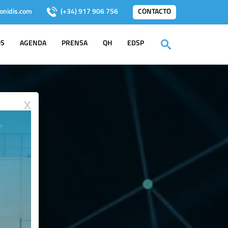
onidis.com
(+34) 917 906 756
CONTACTO
OS
AGENDA
PRENSA
QH
EDSP
X