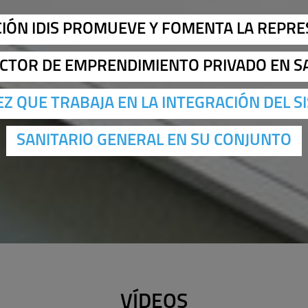
IÓN IDIS PROMUEVE Y FOMENTA LA REPR
ECTOR DE EMPRENDIMIENTO PRIVADO EN S
VEZ QUE TRABAJA EN LA INTEGRACIÓN DEL S
SANITARIO GENERAL EN SU CONJUNTO
VÍDEOS