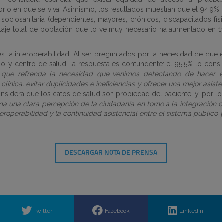
torio en que se viva. Asimismo, los resultados muestran que el 94,9
 sociosanitaria (dependientes, mayores, crónicos, discapacitados físi
ntaje total de población que lo ve muy necesario ha aumentado en 
es la
interoperabilidad
. Al ser preguntados por la necesidad de que 
orio y centro de salud, la respuesta es contundente: el 95,5% lo con
 que refrenda la necesidad que venimos detectando de hacer ef
clínica, evitar duplicidades e ineficiencias y ofrecer una mejor asis
idera que los datos de salud son propiedad del paciente, y, por lo t
sma una clara percepción de la ciudadanía en torno a la integración 
eroperabilidad y la continuidad asistencial entre el sistema público y
DESCARGAR NOTA DE PRENSA
Twitter
Facebook
Linkedin