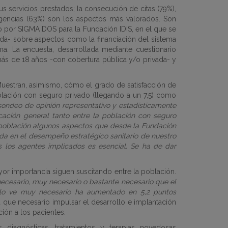
us servicios prestados; la consecución de citas (79%),
rgencias (63%) son los aspectos más valorados.
Son
o por SIGMA DOS para la Fundación IDIS, en el que se
vada- sobre aspectos como la financiación del sistema
ma. La encuesta, desarrollada mediante cuestionario
más de 18 años -con cobertura pública y/o privada- y
. Muestran, asimismo, cómo el grado de satisfacción de
oblación con seguro privado (llegando a un 7,5) como
sondeo de opinión representativo y estadísticamente
icación general tanto entre la población con seguro
a población algunos aspectos que desde la Fundación
ada en el desempeño estratégico sanitario de nuestro
os los agentes implicados es esencial. Se ha de dar
r importancia siguen suscitando entre la población.
necesario, muy necesario o bastante necesario que el
e lo ve muy necesario ha aumentado en 5,2 puntos
 que necesario impulsar el desarrollo e implantación
ción a los pacientes.
iagnósticas, tratamientos y terapias novedosas