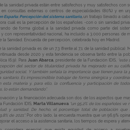
e la sanidad privada están entre satisfechos y muy satisfechos con s
ón en consultas externas o centros de especialidades (80%) y en u
n España: Percepción del sistema sanitario
,
un trabajo llevado a cab
alora cuál es la percepción de los españoles -con o sin sanidad pri
iderando de forma global a la sanidad privada como parte del siste
2 y con representatividad nacional, ha incluido a 3.000 personas de 
de la Sanidad. Encuesta de percepción, celebrada hoy en Madrid.
la sanidad privada es de un 7,3 (frente al 7,1 de la sanidad pública)
continuada desde 2020 y esta tendencia se observa tanto entre la p
ica (6,9). Para
Juan Abarca
, presidente de la Fundación IDIS,
“este 
cepción del sector de titularidad privada ha mejorado en su calif
uridad social. Y también señala la importancia que tienen para l
 sanitario. Es imprescindible trabajar de forma sinérgica y coordin
n esta materia y, para ello, la confluencia y participación de tod
es, lo están demandando”.
novación
y la
financiación
adecuada son dos de los aspectos que mayo
la Fundación IDIS,
Marta Villanueva
“un 95,2% de los españoles ve 
alud y sanidad. De hecho,
el porcentaje total de población qu
9,8% de 2021”.
Por otro lado, la encuesta muestra que
un 96,9% opina
orar el acceso a la asistencia sanitaria, los tiempos de espera y aten
n considera esencial que exista
equidad
de acceso a pruebas d