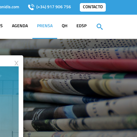
onidis.com
(+34) 917 906 756
CONTACTO
OS
AGENDA
PRENSA
QH
EDSP
X