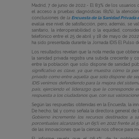
Madrid, 7 de junio de 2022.-
El 83% de los usuarios d
el acceso a pruebas diagnósticas (81%), la atenci
conclusiones de
la
Encuesta de la Sanidad Privada e
evalúa ese nivel de satisfacción, pero, además, se v
sanitario, la interoperabilidad o la equidad, cons
telefónico entre el 25 de abril y 18 de mayo de 202
ha sido presentada durante la
Jornada IDIS El Pulso 
Los resultados revelan que la nota media que obtiene 
la sanidad privada registra una subida creciente y 
entre la población que solo dispone de sanidad públ
significativo es clave, ya que muestra cómo la per
privado como entre aquella que solo dispone de seg
IDIS venimos defendiendo para la mejora del sistema
país, ejerciendo el liderazgo que le corresponde e
respuesta a los ciudadanos que, con sus valoracion
Según las respuestas obtenidas en la Encuesta, la
in
De hecho, tal y como señala la directora general de 
Gobierno incremente los recursos destinados a s
porcentuales alcanzando un 65% en 2022 frente al 5
de las innovaciones que la ciencia nos ofrece para mej
El informe revela que el 96,4% de la població