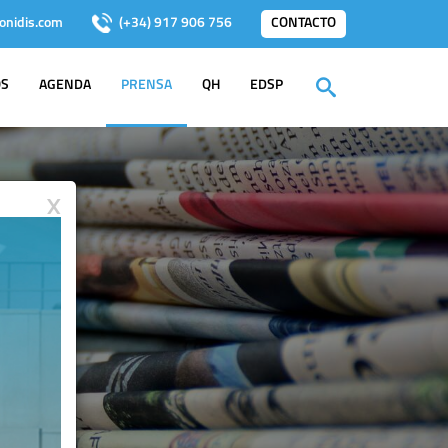
onidis.com
(+34) 917 906 756
CONTACTO
OS
AGENDA
PRENSA
QH
EDSP
X