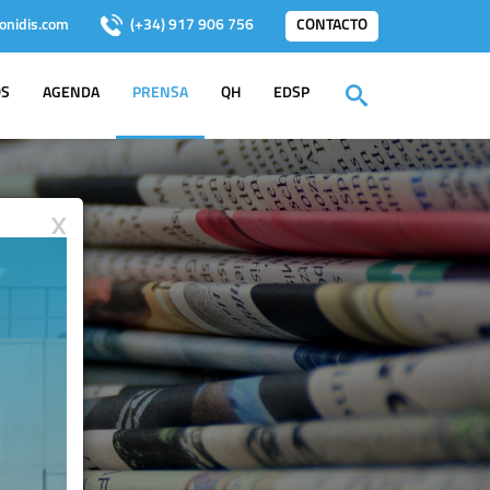
onidis.com
(+34) 917 906 756
CONTACTO
OS
AGENDA
PRENSA
QH
EDSP
X