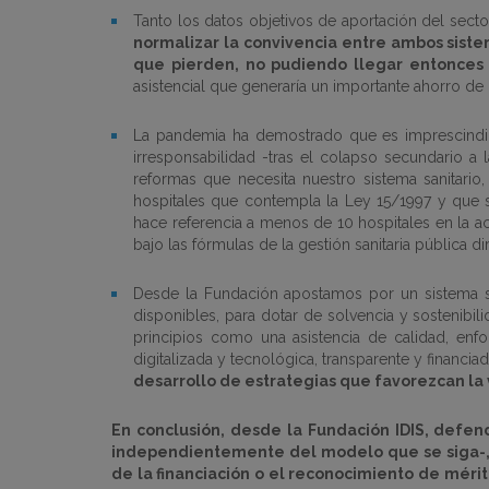
Tanto los datos objetivos de aportación del sect
normalizar la convivencia entre ambos sistem
que pierden, no pudiendo llegar entonces
asistencial que generaría un importante ahorro de 
La pandemia ha demostrado que es imprescindibl
irresponsabilidad -tras el colapso secundario a
reformas que necesita nuestro sistema sanitari
hospitales que contempla la Ley 15/1997 y que se
hace referencia a menos de 10 hospitales en la a
bajo las fórmulas de la gestión sanitaria pública dir
Desde la Fundación apostamos por un sistema san
disponibles, para dotar de solvencia y sostenibilid
principios como una asistencia de calidad, enfoc
digitalizada y tecnológica, transparente y financ
desarrollo de estrategias que favorezcan la v
En conclusión, desde la Fundación IDIS, defend
independientemente del modelo que se siga-, u
de la financiación o el reconocimiento de mérit