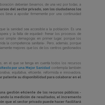
boración deberían llevarnos, de una vez por todas, a
rsos del sector privado, son los ciudadanos los
nos lleva a apostar firmemente por una continuidad
ue la sanidad sea accesible a la población. Es una
spera y la falta de equidad- frenar los procesos de
 por simple demagogia: en primer lugar, porque los
rida la competencia sanitaria-. Pero, además, porque
ariamente mejores que los de los centros gestionados
es, en el que se tenga en cuenta todos los recursos
ifiesto por una Mejor Sanidad
contempla también
iva, equitativa, eficiente, reformista e innovadora,
r patente su disponibilidad para colaborar en el
na gestión eficiente de los recursos públicos -
rando la medición de resultados, el incremento
ión que el sector privado puede hacer facilitará