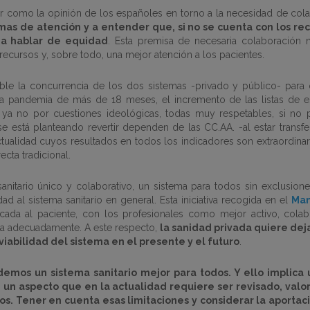
or como la opinión de los españoles en torno a la necesidad de cola
as de atención y a entender que, si no se cuenta con los recu
 a hablar de equidad
. Esta premisa de necesaria colaboración 
recursos y, sobre todo, una mejor atención a los pacientes.
e la concurrencia de los dos sistemas -privado y público- para q
 la pandemia de más de 18 meses, el incremento de las listas de e
o, ya no por cuestiones ideológicas, todas muy respetables, si no
 está planteando revertir dependen de las CC.AA. -al estar transfe
ctualidad cuyos resultados en todos los indicadores son extraordin
ecta tradicional.
itario único y colaborativo, un sistema para todos sin exclusion
ad al sistema sanitario en general. Esta iniciativa recogida en el
Man
ada al paciente, con los profesionales como mejor activo, colaborat
iada adecuadamente. A este respecto,
la sanidad privada quiere deja
iabilidad del sistema en el presente y el futuro
.
emos un sistema sanitario mejor para todos. Y ello implica u
n aspecto que en la actualidad requiere ser revisado, valo
os. Tener en cuenta esas limitaciones y considerar la aportac