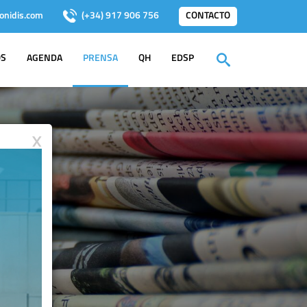
onidis.com
(+34) 917 906 756
CONTACTO
OS
AGENDA
PRENSA
QH
EDSP
X