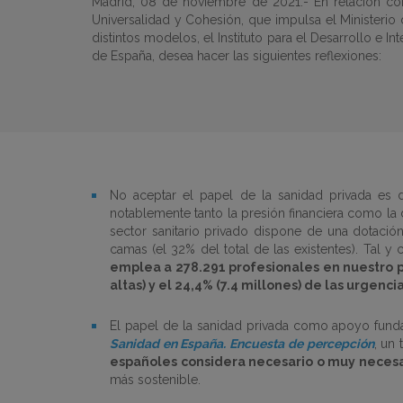
Madrid, 08 de noviembre de 2021.- En relación c
Universalidad y Cohesión, que impulsa el Ministerio
distintos modelos, el Instituto para el Desarrollo e I
de España, desea hacer las siguientes reflexiones:
No aceptar el papel de la sanidad privada es da
notablemente tanto la presión financiera como la d
sector sanitario privado dispone de una dotación
camas (el 32% del total de las existentes). Tal 
emplea a 278.291 profesionales en nuestro paí
altas) y el 24,4% (7.4 millones) de las urgenci
El papel de la sanidad privada como apoyo fund
Sanidad en España. Encuesta de percepción
, un
españoles considera necesario o muy necesar
más sostenible.