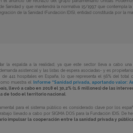
on el anuncio de rechazo del grupo parlamentario Unidas Podemos
 de Sanidad y que mantendrá la normativa 15/1997 que contempla la c
ntegración de la Sanidad (Fundación IDIS), entidad constituida por la ma
r la espalda a la realidad, ya que este sector lleva a cabo una ac
emanda asistencial y las listas de espera asociadas- y es propietario 
 de 441 hospitales en España, lo que representa el 56% del total d
y como muestra el
Informe “Sanidad privada, aportando valor: An
s, llevó a cabo en 2018 el 30,2% (1.6 millones) de las interven
as de todo el territorio nacional
.
amental para el sistema público es considerado clave por los espa
 trabajo llevado a cabo por SIGMA DOS para la Fundación IDIS. De 
io impulsar la cooperación entre la sanidad privada y públic