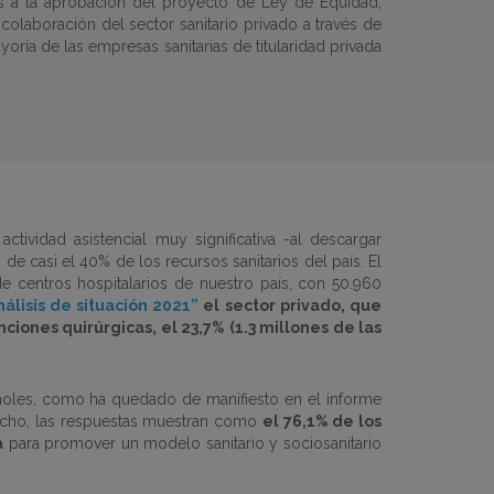
 a la aprobación del proyecto de Ley de Equidad,
olaboración del sector sanitario privado a través de
yoría de las empresas sanitarias de titularidad privada
tividad asistencial muy significativa -al descargar
de casi el 40% de los recursos sanitarios del país. El
e centros hospitalarios de nuestro país, con 50.960
álisis de situación 2021”
el sector privado, que
ciones quirúrgicas, el 23,7% (1.3 millones de las
ñoles, como ha quedado de manifiesto en el informe
hecho, las respuestas muestran como
el 76,1% de los
a
para promover un modelo sanitario y sociosanitario