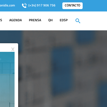
onidis.com
(+34) 917 906 756
CONTACTO
OS
AGENDA
PRENSA
QH
EDSP
X