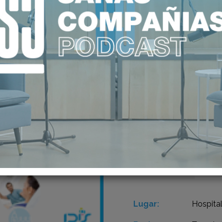
24
SAN
CA
NOV 2015
VA
Lugar:
Hospita