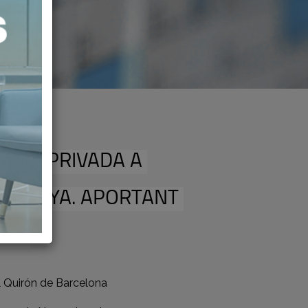
ITAT PRIVADA A
TALUNYA. APORTANT
LOR
l Quirón de Barcelona