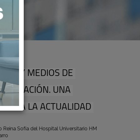
CER Y MEDIOS DE
MUNICACIÓN. UNA
ADA A LA ACTUALIDAD
o Reina Sofía del Hospital Universitario HM
arro