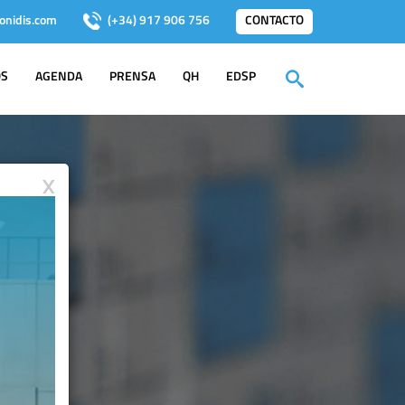
onidis.com
(+34) 917 906 756
CONTACTO
OS
AGENDA
PRENSA
QH
EDSP
X