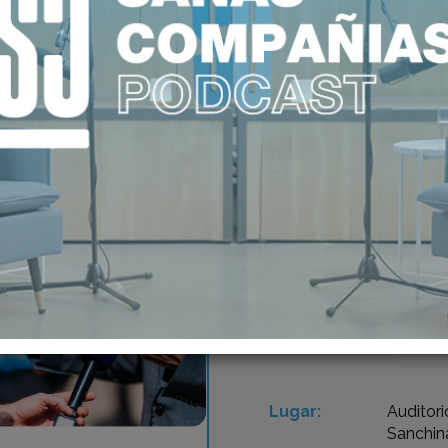
16
CÁN
CO
MAY 2024
MIR
Lugar:
Auditori
Sanchin