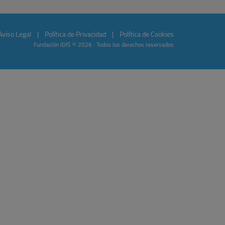
Aviso Legal
|
Política de Privacidad
|
Política de Cookies
Fundación IDIS © 2026 · Todos los derechos reservados