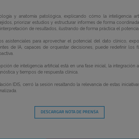
ogía y anatomía patológica, explicando cómo la inteligencia arti
dos, priorizar estudios y estructurar informes de forma coordinada. 
nterpretación de resultados, ilustrando de forma práctica el potencia
s asistenciales para aprovechar el potencial del dato clínico, ex
entes de IA, capaces de orquestar decisiones, puede redefinir los fl
activa.
ción de inteligencia artificial está en una fase inicial, la integrac
gnóstica y tiempos de respuesta clínica.
ón IDIS, cerró la sesión resaltando la relevancia de estas iniciativas
nalizada.
DESCARGAR NOTA DE PRENSA