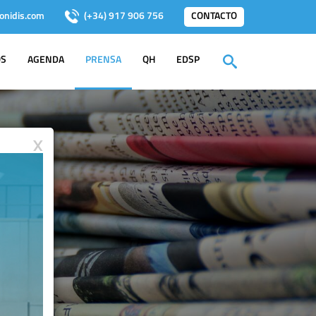
onidis.com
(+34) 917 906 756
CONTACTO
OS
AGENDA
PRENSA
QH
EDSP
X