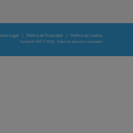
Aviso Legal
|
Política de Privacidad
|
Política de Cookies
Fundación IDIS © 2026 · Todos los derechos reservados