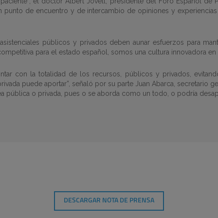
paciente”, el doctor Albert Jovell, presidente del Foro Español de P
n punto de encuentro y de intercambio de opiniones y experiencias
s asistenciales públicos y privados deben aunar esfuerzos para mante
 competitiva para el estado español, somos una cultura innovadora en
contar con la totalidad de los recursos, públicos y privados, evit
vada puede aportar”, señaló por su parte Juan Abarca, secretario ge
sea pública o privada, pues o se aborda como un todo, o podría desap
DESCARGAR NOTA DE PRENSA