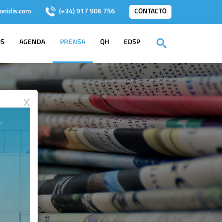
onidis.com
(+34) 917 906 756
CONTACTO
OS
AGENDA
PRENSA
QH
EDSP
X