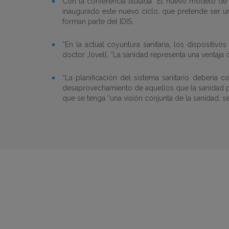
Con la conferencia titulada “El nuevo modelo de 
inaugurado este nuevo ciclo, que pretende ser u
forman parte del IDIS.
“En la actual coyuntura sanitaria, los dispositivo
doctor Jovell. “La sanidad representa una ventaja
“La planificación del sistema sanitario debería 
desaprovechamiento de aquellos que la sanidad pri
que se tenga “una visión conjunta de la sanidad, 