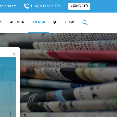
onidis.com
(+34) 917 906 756
CONTACTO
OS
AGENDA
PRENSA
QH
EDSP
X