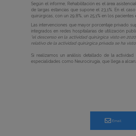
Según el informe, Rehabilitación es el área asistenci
de largas estancias que supone el 23,1%.
En el caso
quirúrgicas, con un 29,8%, un 25,1% en los pacientes 
Las intervenciones que mayor porcentaje privado sup
integrados en redes hospitalarias de utilización públ
“el descenso en la actividad quirúrgica visto en 202
relativo de la actividad quirúrgica privada se ha vi
Si realizamos un análisis detallado de la activid
especialidades como Neurocirugía, que llega a alcanza
Email