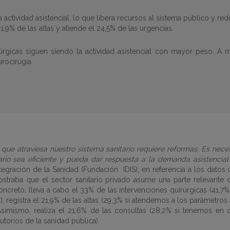
actividad asistencial, lo que libera recursos al sistema público y redu
1,9% de las altas y atiende el 24,5% de las urgencias.
rúrgicas siguen siendo la actividad asistencial con mayor peso. A 
urocirugía.
 que atraviesa nuestro sistema sanitario requiere reformas. Es nece
rio sea eficiente y pueda dar respuesta a la demanda asistencial 
Integración de la Sanidad (Fundación
IDIS), en referencia a los datos
traba que el sector sanitario privado asume una parte relevante de 
 concreto, lleva a cabo el 33% de las intervenciones quirúrgicas (4
ca), registra el 21,9% de las altas (29,3% si atendemos a los parámetros
imismo, realiza el 21,6% de las consultas (28,2% si tenemos en cu
utorios de la sanidad pública).