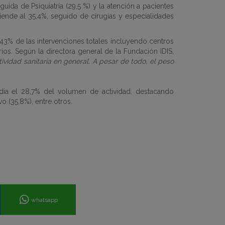
uida de Psiquiatría (29,5 %) y la atención a pacientes
ciende al 35,4%, seguido de cirugías y especialidades
43% de las intervenciones totales incluyendo
centros
rios. Según la directora general de la Fundación IDIS,
ividad sanitaria en general. A pesar de todo, el peso
edia el 28,7% del volumen de actividad, destacando
o (35,8%), entre otros.
whatsapp