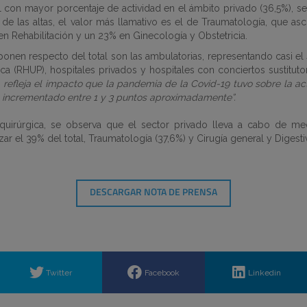
al con mayor porcentaje de actividad en el ámbito privado (36,5%), seg
 de las altas, el valor más llamativo es el de Traumatología, que as
en Rehabilitación y un 23% en Ginecología y Obstetricia
.
onen respecto del total son las ambulatorias, representando casi el 
ica (RHUP), hospitales privados y hospitales con conciertos sustituto
0 refleja el impacto que la pandemia de la Covid-19 tuvo sobre la act
sto incrementado entre 1 y 3 puntos aproximadamente”.
ad quirúrgica, se observa que el sector privado lleva a cabo de m
r el 39% del total, Traumatología (37,6%) y Cirugía general y Digestiv
DESCARGAR NOTA DE PRENSA
Twitter
Facebook
Linkedin