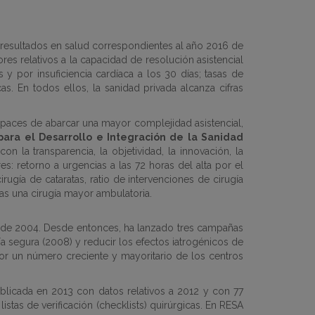
s resultados en salud correspondientes al año 2016 de
ores relativos a la capacidad de resolución asistencial
y por insuficiencia cardíaca a los 30 días; tasas de
as. En todos ellos, la sanidad privada alcanza cifras
 capaces de abarcar una mayor complejidad asistencial,
 para el Desarrollo e Integración de la Sanidad
la transparencia, la objetividad, la innovación, la
s: retorno a urgencias a las 72 horas del alta por el
rugía de cataratas, ratio de intervenciones de cirugía
tras una cirugía mayor ambulatoria.
e de 2004. Desde entonces, ha lanzado tres campañas
a segura (2008) y reducir los efectos iatrogénicos de
or un número creciente y mayoritario de los centros
ublicada en 2013 con datos relativos a 2012 y con 77
istas de verificación (checklists) quirúrgicas. En RESA