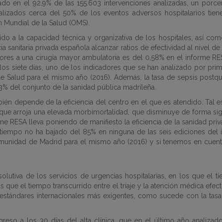
izado en el 92,9% de las 155.603 intervenciones analizadas, un porc
alizados cerca del 50% de los eventos adversos hospitalarios tiene
n Mundial de la Salud (OMS).
o a la capacidad técnica y organizativa de los hospitales, así como
a sanitaria privada española alcanzar ratios de efectividad al nivel d
iores a una cirugía mayor ambulatoria es del 0,58% en el informe RESA
 los siete días, uno de los indicadores que se han analizado por prim
 Salud para el mismo año (2016). Además, la tasa de sepsis postquirú
33% del conjunto de la sanidad pública madrileña.
én depende de la eficiencia del centro en el que es atendido. Tal es 
arroja una elevada morbimortalidad, que disminuye de forma signific
orme RESA lleva poniendo de manifiesto la eficiencia de la sanidad pri
empo no ha bajado del 85% en ninguna de las seis ediciones del in
munidad de Madrid para el mismo año (2016) y si tenemos en cuenta
solutiva de los servicios de urgencias hospitalarias, en los que el
s que el tiempo transcurrido entre el triaje y la atención médica efec
stándares internacionales más exigentes, como sucede con la tasa
reso a los 30 días del alta clínica, que en el último año analizad