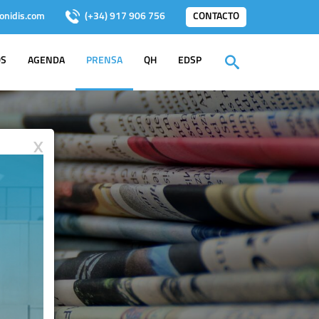
onidis.com
(+34) 917 906 756
CONTACTO
OS
AGENDA
PRENSA
QH
EDSP
X