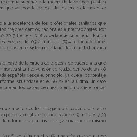
entaje muy superior a la media de la sanidad pública
n que ver con la cirugía, de los cuales la mitad se
 a la excelencia de los profesionales sanitarios que
e los mejores centros nacionales e internacionales. Por
 2017, frente al 0,68% de la edición anterior. Por su
era vez, es del 0,9%, frente al 1,79% reportado por el
rgicas en el sistema sanitario de titularidad privada
el caso de la cirugía de prótesis de cadera, a la que
ativa si la intervención se realiza dentro de las 48
vada española desde el principio, ya que el porcentaje
forme, situándose en el 86,7% en la última, un dato
 que en los países de nuestro entorno suele rondar
 tiempo medio desde la llegada del paciente al centro
tiva por el facultativo indicado supone 19 minutos y 53
 de retorno a urgencias a las 72 horas por el mismo
o (2016) se sitúa en el 3,9%, una cifra que se puede