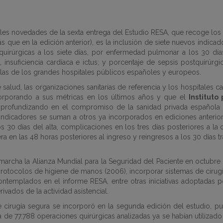
pales novedades de la sexta entrega del Estudio RESA, que recoge lo
ás que en la edición anterior), es la inclusión de siete nuevos indicad
quirúrgicas a los siete días, por enfermedad pulmonar a los 30 días 
insuficiencia cardíaca e ictus; y porcentaje de sepsis postquirúrgic
 las de los grandes hospitales públicos españoles y europeos.
 salud, las organizaciones sanitarias de referencia y los hospitales
corporando a sus métricas en los últimos años y que el
Instituto
profundizando en el compromiso de la sanidad privada española con 
 indicadores se suman a otros ya incorporados en ediciones anteriore
 30 días del alta, complicaciones en los tres días posteriores a la ci
era en las 48 horas posteriores al ingreso y reingresos a los 30 días 
marcha la Alianza Mundial para la Seguridad del Paciente en octubr
 protocolos de higiene de manos (2006), incorporar sistemas de cirugí
ontemplados en el informe RESA, entre otras iniciativas adoptadas p
ivados de la actividad asistencial.
e cirugía segura se incorporó en la segunda edición del estudio, p
 de 77.788 operaciones quirúrgicas analizadas ya se habían utilizado l