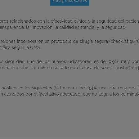
Friday, 09.03.2018
ores relacionados con la efectividad clínica y la seguridad del paci
ransparencia, la innovación, la calidad asistencial y la seguridad.
enciones incorporaron un protocolo de cirugía segura (checklist quirúr
nitaria según la OMS.
los siete días, uno de los nuevos indicadores, es del 0,9%, muy po
 el mismo año. Lo mismo sucede con la tasa de sepsis postquirúrg
gnóstico en las siguientes 72 horas es del 3,4%, una cifra muy pos
n atendidos por el facultativo adecuado, que no llega a los 30 minu