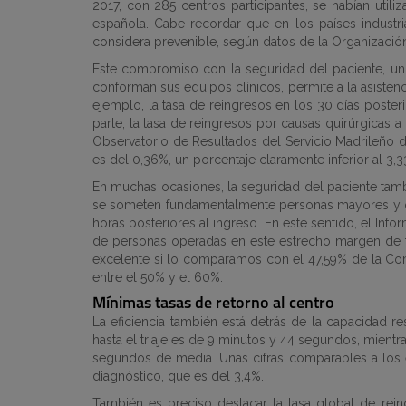
2017, con 285 centros participantes, se habían util
española. Cabe recordar que en los países industri
considera prevenible, según datos de la Organizació
Este compromiso con la seguridad del paciente, unid
conforman sus equipos clínicos, permite a la asistenci
ejemplo, la tasa de reingresos en los 30 días poster
parte, la tasa de reingresos por causas quirúrgicas a
Observatorio de Resultados del Servicio Madrileño de
es del 0,36%, un porcentaje claramente inferior al 3,
En muchas ocasiones, la seguridad del paciente tambi
se someten fundamentalmente personas mayores y que 
horas posteriores al ingreso. En este sentido, el Inf
de personas operadas en este estrecho margen de ti
excelente si lo comparamos con el 47,59% de la Co
entre el 50% y el 60%.
Mínimas tasas de retorno al centro
La eficiencia también está detrás de la capacidad re
hasta el triaje es de 9 minutos y 44 segundos, mientra
segundos de media. Unas cifras comparables a los e
diagnóstico, que es del 3,4%.
También es preciso destacar la tasa global de reing