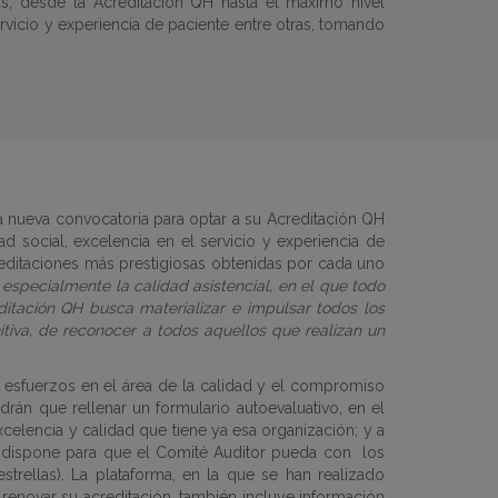
as, desde la Acreditación QH hasta el máximo nivel
servicio y experiencia de paciente entre otras, tomando
una nueva convocatoria para optar a su Acreditación QH
ad social, excelencia en el servicio y experiencia de
reditaciones más prestigiosas obtenidas por cada uno
 especialmente la calidad asistencial, en el que todo
ditación QH busca materializar e impulsar todos los
itiva, de reconocer a todos aquellos que realizan un
s esfuerzos en el área de la calidad y el compromiso
rán que rellenar un formulario autoevaluativo, en el
elencia y calidad que tiene ya esa organización; y a
 que dispone para que el Comité Auditor pueda con
los
strellas). La plataforma, en la que se han realizado
o renovar su acreditación, también incluye información