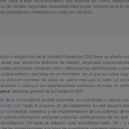
puede optar a este reconocimiento que dispone de cuatro categorí
ibutos de calidad, seguridad, responsabilidad social, excelencia en el 
 más prestigiosas obtenidas por cada uno de ellos.
arrollo e Integración de la Sanidad (Fundación IDIS) tiene ya abierta 
anual que valora los atributos de calidad, seguridad, responsabilid
tenciales en España tomando como referencia las certificaciones y ac
la octava edición, que llega en un momento
“en el que se valora muy
 y éxito en términos de salud se valora más aún si cabe. La acre
levados a cabo por las organizaciones sanitarias; se trata, en defin
nueva
, directora general de la Fundación IDIS.
par de la convocatoria podrán presentar sus solicitudes y valorar su
acionqh.com
, hasta el próximo 30 de septiembre. En ese espacio tend
rco conceptual, operativo y de implementación de los sistemas de exc
les solicita información adicional sobre las certificaciones de las
 Acreditación QH hasta el máximo nivel acreditable (sello QH + 3 e
io de las organizaciones a la hora de acreditarse, presentar mejoras 