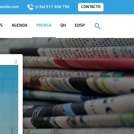
onidis.com
(+34) 917 906 756
CONTACTO
OS
AGENDA
PRENSA
QH
EDSP
X