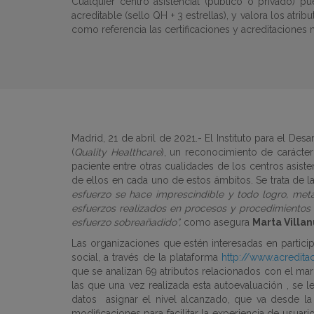
Cualquier centro asistencial (público o privado) 
acreditable (sello QH + 3 estrellas), y valora los atr
como referencia las certificaciones y acreditaciones
Madrid, 21 de abril de 2021.-
El Instituto para el Des
(
Quality Healthcare
), un reconocimiento de carácter 
paciente entre otras cualidades de los centros asis
de ellos en cada uno de estos ámbitos. Se trata de 
esfuerzo se hace imprescindible y todo logro, meta
esfuerzos realizados en procesos y procedimientos l
esfuerzo sobreañadido”,
como asegura
Marta Villa
Las organizaciones que estén interesadas en partici
social, a través de la plataforma
http://www.acredit
que se analizan 69 atributos relacionados con el ma
las que una vez realizada esta autoevaluación , se 
datos
asignar el nivel alcanzado, que va desde la
modificaciones para facilitar la experiencia de usuar