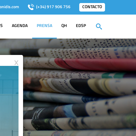
onidis.com
(+34) 917 906 756
CONTACTO
OS
AGENDA
PRENSA
QH
EDSP
X