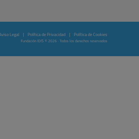
Aviso Legal
|
Política de Privacidad
|
Política de Cookies
Fundación IDIS © 2026 · Todos los derechos reservados