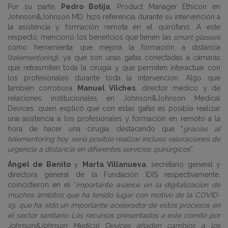
Por su parte,
Pedro Botija
, Product Manager Ethicon en
Johnson&Johnson MD, hizo referencia durante su intervención a
la asistencia y formación remota en el quirófano. A este
respecto, mencionó los beneficios que tienen las
smart glasses
como herramienta que mejora la formación a distancia
(
telementoring
), ya que son unas gafas conectadas a cámaras
que retrasmiten toda la cirugía y que permiten interactuar con
los profesionales durante toda la intervención. Algo que
también corrobora
Manuel Vilches
, director médico y de
relaciones institucionales en Johnson&Johnson Medical
Devices, quien explicó que con estas gafas es posible realizar
una asistencia a los profesionales y formación en remoto a la
hora de hacer una cirugía, destacando que “
gracias al
telementoring hoy sería posible realizar incluso valoraciones de
urgencia a distancia en diferentes servicios quirúrgicos
”.
Ángel de Benito
y
Marta Villanueva
, secretario general y
directora general de la Fundación IDIS respectivamente,
coincidieron en el “
importante avance en la digitalización de
muchos ámbitos que ha tenido lugar con motivo de la COVID-
19, que ha sido un importante acelerador de estos procesos en
el sector sanitario. Los recursos presentados a este comité por
Johnson&Johnson Medical Devices añaden cambios a los