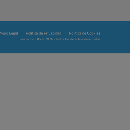
Aviso Legal
|
Política de Privacidad
|
Política de Cookies
Fundación IDIS © 2026 · Todos los derechos reservados