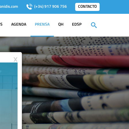
onidis.com
(+34) 917 906 756
CONTACTO
OS
AGENDA
PRENSA
QH
EDSP
X