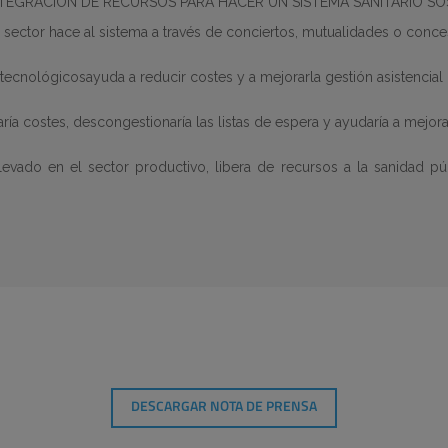
NTEGRACIÓN DE RECURSOS PARA HACER UN SISTEMA SANITARIO SO
 sector hace al sistema a través de conciertos, mutualidades o conce
 tecnológicosayuda a reducir costes y a mejorarla gestión asistencial 
ría costes, descongestionaría las listas de espera y ayudaría a mejora
levado en el sector productivo, libera de recursos a la sanidad pú
DESCARGAR NOTA DE PRENSA