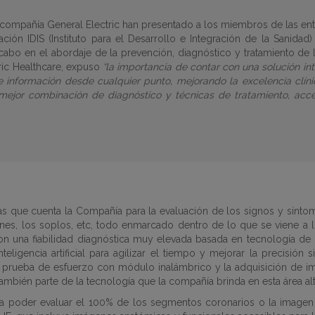
compañía General Electric han presentado a los miembros de las ent
ión IDIS (Instituto para el Desarrollo e Integración de la Sanidad
cabo en el abordaje de la prevención, diagnóstico y tratamiento de 
ric Healthcare, expuso
“la importancia de contar con una solución inte
información desde cualquier punto, mejorando la excelencia clíni
jor combinación de diagnóstico y técnicas de tratamiento, acces
las que cuenta la Compañía para la evaluación de los signos y sínt
iones, los soplos, etc, todo enmarcado dentro de lo que se viene a
con una fiabilidad diagnóstica muy elevada basada en tecnología de 
eligencia artificial para agilizar el tiempo y mejorar la precisión
a prueba de esfuerzo con módulo inalámbrico y la adquisición de im
mbién parte de la tecnología que la compañía brinda en esta área al
ra poder evaluar el 100% de los segmentos coronarios o la imagen e