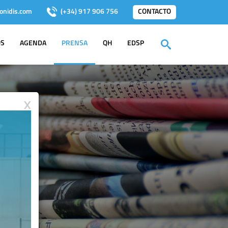
onidis.com
(+34) 917 906 756
CONTACTO
OS
AGENDA
PRENSA
QH
EDSP
X