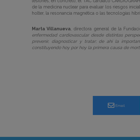
lesiones, en concreto, el TAC cardíaco CARDIOGRAPH
de la medicina nuclear para evaluar los riesgos inici
holter, la resonancia magnética o las tecnologías híbri
Marta Villanueva
, directora general de la Fundac
enfermedad cardiovascular desde distintas perspec
prevenir, diagnosticar y tratar; de ahí la impor
constituyendo hoy por hoy la primera causa de morta
Email