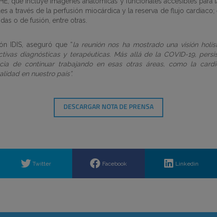
E, que incluye imágenes anatómicas y funcionales accesibles para l
ales a través de la perfusión miocárdica y la reserva de flujo cardiac
das o de fusión, entre otras.
ión IDIS, aseguró que “
la reunión nos ha mostrado una visión holís
tivas diagnósticas y terapéuticas. Más allá de la COVID-19, pers
tancia de continuar trabajando en esas otras áreas, como la car
lidad en nuestro país”.
DESCARGAR NOTA DE PRENSA
Twitter
Facebook
Linkedin