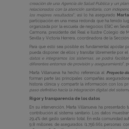
creación de una Agencia de Salud Pública y un plan f
relacionados con la atención sanitaria, con indepe
los mejores resultados
”; así lo ha asegurado
Marta
participación en una mesa redonda que ha tenido luga
organizada por la escuela de negocios ESIC en Sevill
Carmona, presidente del Real e Ilustre Colegio de Mé
Sevilla y Victoria Herrera, coordinadora de la Secció
Para que esto sea posible es fundamental apostar po
pueda disponer de ellos y transitar libremente por el
datos e integramos los sistemas, se podrá facilita
diferentes entornos de provisión y aseguramiento
”, 
Marta Villanueva ha hecho referencia al
Proyecto de 
forman parte las principales compañías aseguradoras 
historia clínica y compartir la información con los p
paso definitivo hacia la integración digital del sistem
Rigor y transparencia de los datos
En su intervención, Marta Villanueva ha presentado
contribución al sistema sanitario. Los datos muestra
29,4% del gasto sanitario total. En esta comunidad 
9,8 millones de asegurados (1.756.661 personas co