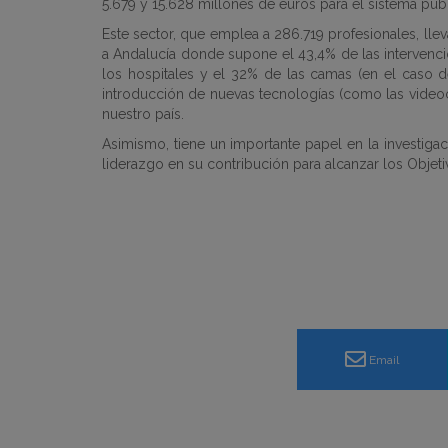
5.679 y 15.628 millones de euros para el sistema públ
Este sector, que emplea a 286.719 profesionales, lleva
a Andalucía donde supone el 43,4% de las intervencion
los hospitales y el 32% de las camas (en el caso d
introducción de nuevas tecnologías (como las video
nuestro país.
Asimismo, tiene un importante papel en la investigaci
liderazgo en su contribución para alcanzar los Objeti
Email