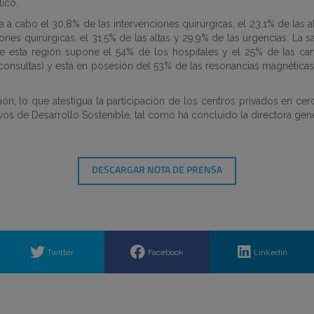
ico.
 a cabo el 30,8% de las intervenciones quirúrgicas, el 23,1% de las a
es quirúrgicas, el 31,5% de las altas y 29,9% de las urgencias. La s
e esta región supone el 54% de los hospitales y el 25% de las cam
consultas) y está en posesión del 53% de las resonancias magnéticas
ón, lo que atestigua la participación de los centros privados en cer
vos de Desarrollo Sostenible, tal como ha concluido la directora gene
DESCARGAR NOTA DE PRENSA
Twitter
Facebook
Linkedin