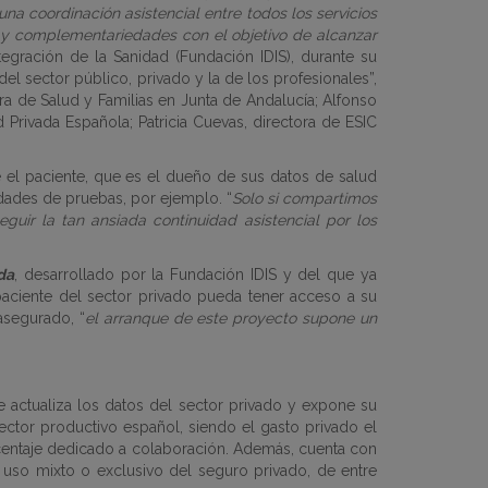
na coordinación asistencial entre todos los servicios
s y complementariedades con el objetivo de alcanzar
ntegración de la Sanidad (Fundación IDIS), durante su
 del sector público, privado y la de los profesionales
”,
ra de Salud y Familias en Junta de Andalucía; Alfonso
 Privada Española; Patricia Cuevas, directora de ESIC
e el paciente, que es el dueño de sus datos de salud
cidades de pruebas, por ejemplo. “
Solo si compartimos
guir la tan ansiada continuidad asistencial por los
da
, desarrollado por la Fundación IDIS y del que ya
l paciente del sector privado pueda tener acceso a su
 asegurado, “
el arranque de este proyecto supone un
e actualiza los datos del sector privado y expone su
sector productivo español, siendo el gasto privado el
rcentaje dedicado a colaboración. Además, cuenta con
uso mixto o exclusivo del seguro privado, de entre