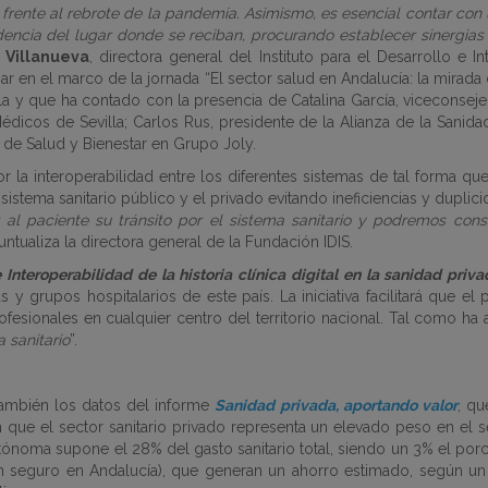
rente al rebrote de la pandemia. Asimismo, es esencial contar con u
ndencia del lugar donde se reciban, procurando establecer sinergia
 Villanueva
, directora general del Instituto para el Desarrollo e I
r en el marco de la jornada “
El sector salud en Andalucía: la mirada
a y que ha contado con la presencia de Catalina García, viceconseje
dicos de Sevilla; Carlos Rus, presidente de la Alianza de la Sanidad
n de Salud y Bienestar en Grupo Joly.
r la interoperabilidad entre los diferentes sistemas de tal forma qu
 sistema sanitario público y el privado evitando ineficiencias y dupli
r al paciente su tránsito por el sistema sanitario y podremos conse
puntualiza la directora general de la Fundación IDIS.
Interoperabilidad de la historia clínica digital en la sanidad priva
y grupos hospitalarios de este país. La iniciativa facilitará que e
rofesionales en cualquier centro del territorio nacional. Tal como ha
a sanitario
”.
 también los datos del informe
Sanidad privada, aportando valor
, qu
n que el sector sanitario privado representa un elevado peso en el 
autónoma supone el 28% del gasto sanitario total, siendo un 3% el po
n seguro en Andalucía), que generan un ahorro estimado, según un 