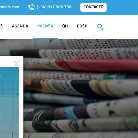
onidis.com
(+34) 917 906 756
CONTACTO
OS
AGENDA
PRENSA
QH
EDSP
X