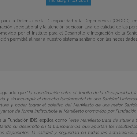
Thursday, 11.03.2021
para la Defensa de la Discapacidad y la Dependencia (CEDDD), ent
ación sociolaboral y la atención sociosanitaria de calidad de las pe
movido por el Instituto para el Desarrollo e Integración de la Sanid
ión permitirá alinear a nuestro sistema sanitario con las necesidades
segurado que “
la coordinación entre el ámbito de la discapacidad,
aria y sin incumplir el derecho fundamental de una Sanidad Universa
ertura y poder lograr el objetivo del Manifiesto de una mejor San
oyamos de forma indiscutible el Manifiesto promovido por Fundación I
de la Fundación IDIS, explica cómo “
este Manifiesto
t
rata de situar a
ndo su desarrollo en la transparencia que aportan los resultados 
sos disponibles, la calidad y seguridad en todas las actuaciones, 