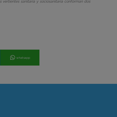
s vertientes sanitaria y sociosanitaria conforman dos
whatsapp