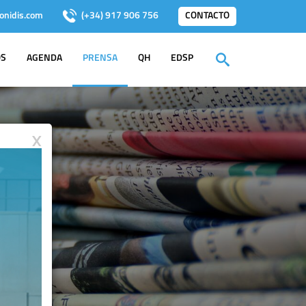
onidis.com
(+34) 917 906 756
CONTACTO
OS
AGENDA
PRENSA
QH
EDSP
X