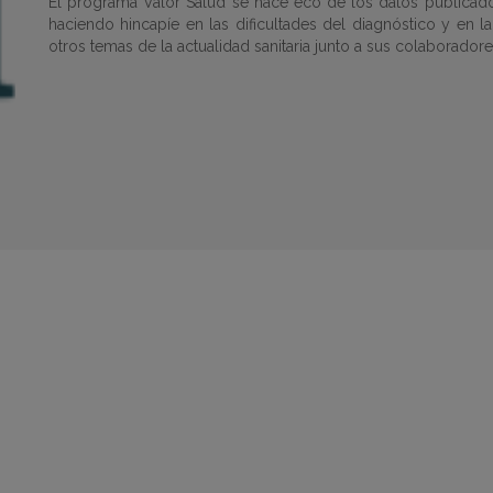
El programa Valor Salud se hace eco de los datos publicado
haciendo hincapíe en las dificultades del diagnóstico y en l
otros temas de la actualidad sanitaria junto a sus colaboradore