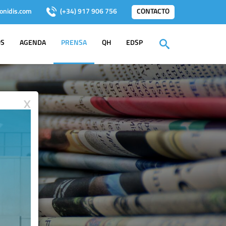
onidis.com
(+34) 917 906 756
CONTACTO
OS
AGENDA
PRENSA
QH
EDSP
X