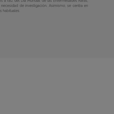
s a raíz del Día Mundial de las Enfermedades Raras,
a necesidad de investigación. Asimismo, se centra en
s habituales.