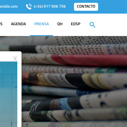
onidis.com
(+34) 917 906 756
CONTACTO
OS
AGENDA
PRENSA
QH
EDSP
X