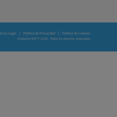
Aviso Legal
|
Política de Privacidad
|
Política de Cookies
Fundación IDIS © 2026 · Todos los derechos reservados