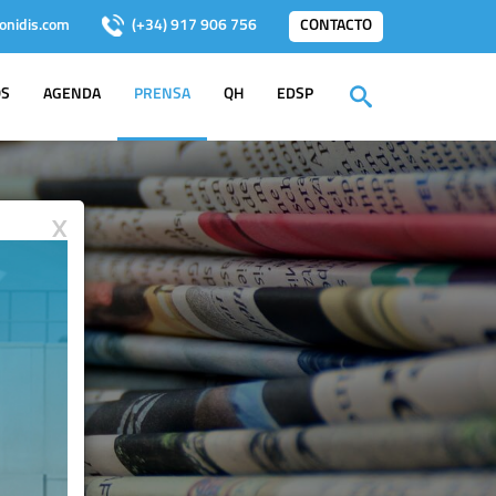
onidis.com
(+34) 917 906 756
CONTACTO
OS
AGENDA
PRENSA
QH
EDSP
X