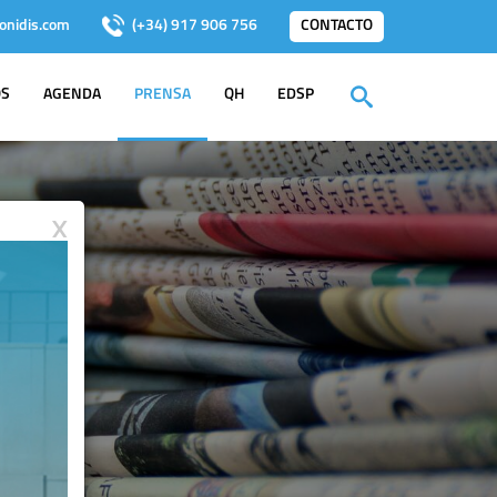
onidis.com
(+34) 917 906 756
CONTACTO
OS
AGENDA
PRENSA
QH
EDSP
X