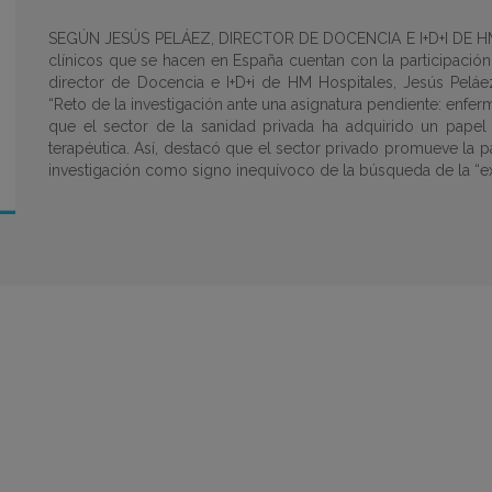
SEGÚN JESÚS PELÁEZ, DIRECTOR DE DOCENCIA E I+D+I DE HM
clínicos que se hacen en España cuentan con la participación
director de Docencia e I+D+i de HM Hospitales, Jesús Peláez
“Reto de la investigación ante una asignatura pendiente: enfer
que el sector de la sanidad privada ha adquirido un papel
terapéutica. Así, destacó que el sector privado promueve la p
investigación como signo inequívoco de la búsqueda de la “exc