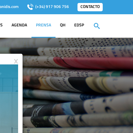
onidis.com
(+34) 917 906 756
CONTACTO
OS
AGENDA
PRENSA
QH
EDSP
X