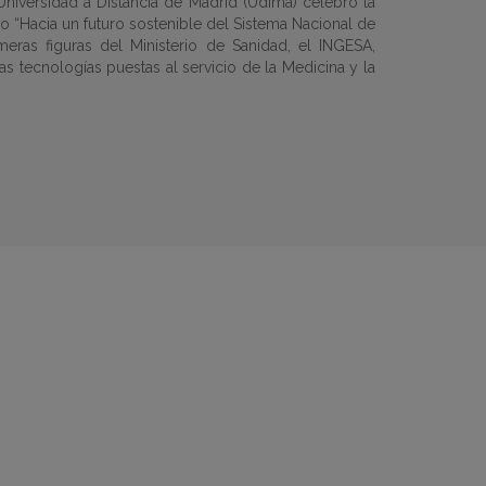
 Universidad a Distancia de Madrid (Udima) celebró la
ulo “Hacia un futuro sostenible del Sistema Nacional de
eras figuras del Ministerio de Sanidad, el INGESA,
as tecnologías puestas al servicio de la Medicina y la