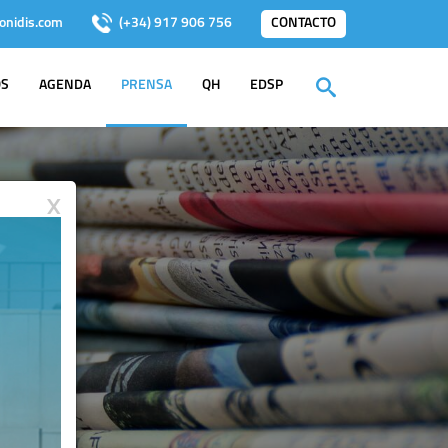
onidis.com
(+34) 917 906 756
CONTACTO
OS
AGENDA
PRENSA
QH
EDSP
X