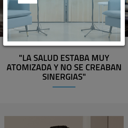
"LA SALUD ESTABA MUY
ATOMIZADA Y NO SE CREABAN
SINERGIAS"