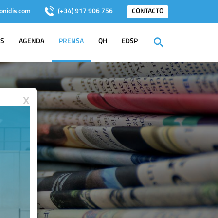
onidis.com
(+34) 917 906 756
CONTACTO
OS
AGENDA
PRENSA
QH
EDSP
X