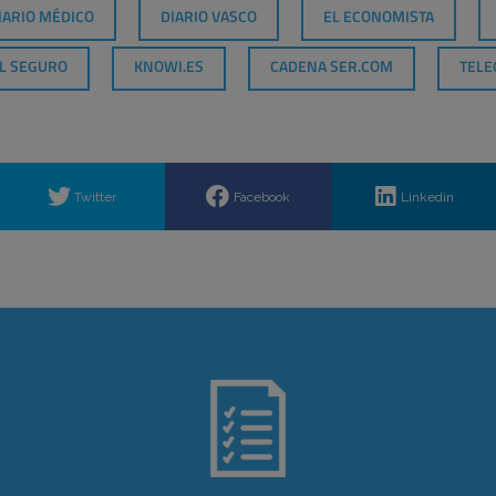
IARIO MÉDICO
DIARIO VASCO
EL ECONOMISTA
L SEGURO
KNOWI.ES
CADENA SER.COM
TELE
Twitter
Facebook
Linkedin