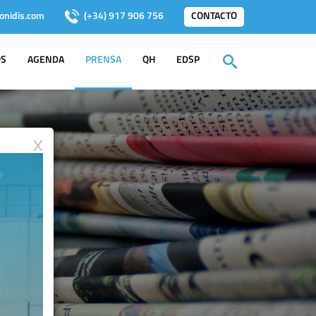
onidis.com
(+34) 917 906 756
CONTACTO
OS
AGENDA
PRENSA
QH
EDSP
X