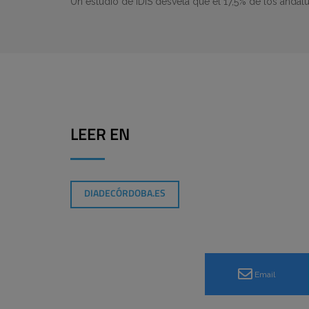
Un estudio de IDIS desvela que el 17,5% de los andaluc
LEER EN
DIADECÓRDOBA.ES
Email