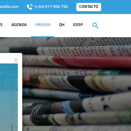
onidis.com
(+34) 917 906 756
CONTACTO
OS
AGENDA
PRENSA
QH
EDSP
X