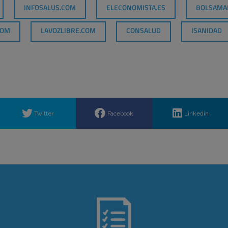
INFOSALUS.COM
ELECONOMISTA.ES
BOLSAMA
COM
LAVOZLIBRE.COM
CONSALUD
ISANIDAD
Twitter
Facebook
Linkedin