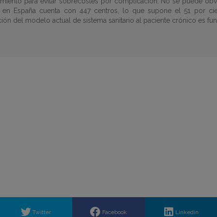
amiento para evitar sobrecostes por complicación. No se puede obvia
ada en España cuenta con 447 centros, lo que supone el 51 por ci
ión del modelo actual de sistema sanitario al paciente crónico es fu
Twitter
Facebook
Linkedin