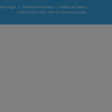
Aviso Legal
|
Política de Privacidad
|
Política de Cookies
Fundación IDIS © 2026 · Todos los derechos reservados