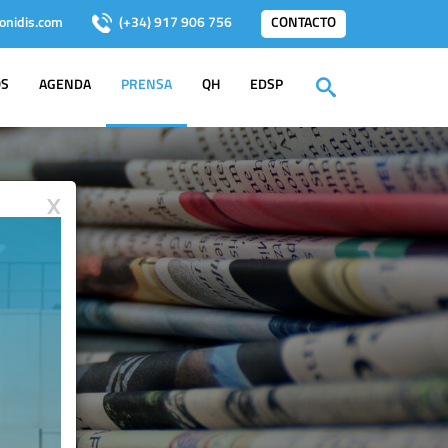
onidis.com
(+34) 917 906 756
CONTACTO
OS
AGENDA
PRENSA
QH
EDSP
X