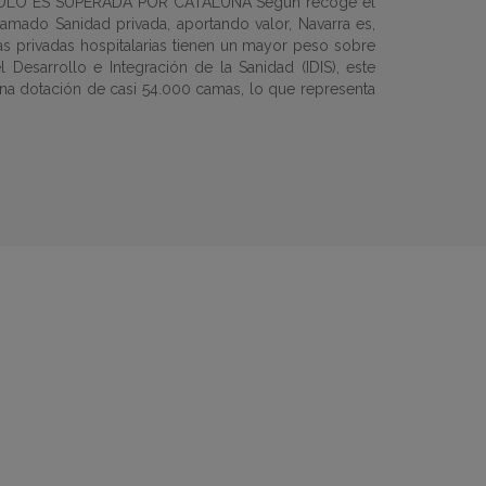
OLO ES SUPERADA POR CATALUÑA Según recoge el
 llamado Sanidad privada, aportando valor, Navarra es,
s privadas hospitalarias tienen un mayor peso sobre
 Desarrollo e Integración de la Sanidad (IDIS), este
una dotación de casi 54.000 camas, lo que representa