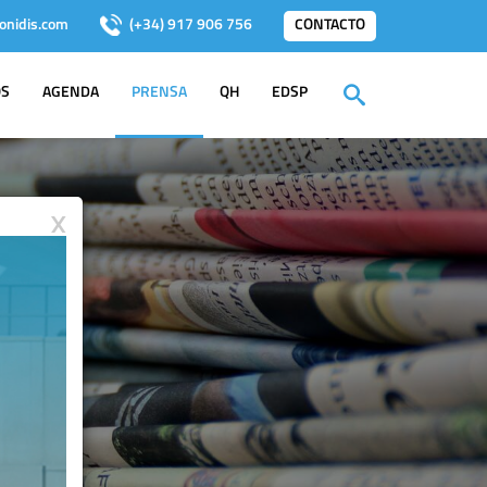
onidis.com
(+34) 917 906 756
CONTACTO
OS
AGENDA
PRENSA
QH
EDSP
X