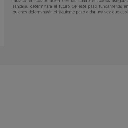
Muface, en colaboración con las cuatro entidades asegurad
sanitaria, determinará el futuro de este paso fundamental en
quienes determinarán el siguiente paso a dar una vez que el s