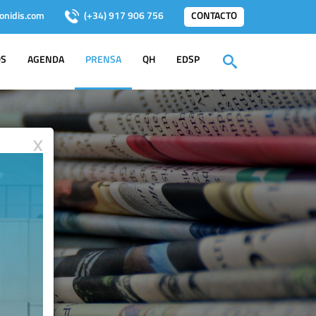
onidis.com
(+34) 917 906 756
CONTACTO
OS
AGENDA
PRENSA
QH
EDSP
X