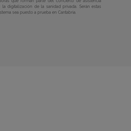
oras que forman parte del concierto de asistencia
 la digitalización de la sanidad privada. Serán estas
istema sea puesto a prueba en Cantabria.