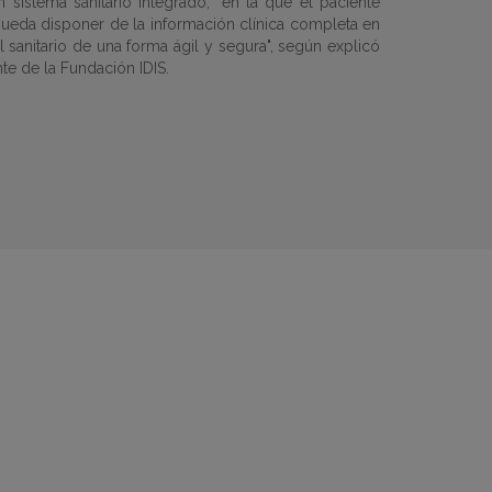
 sistema sanitario integrado, "en la que el paciente
 pueda disponer de la información clínica completa en
l sanitario de una forma ágil y segura", según explicó
e de la Fundación IDIS.