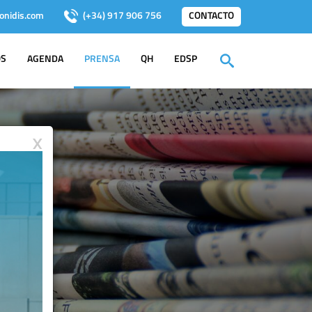
onidis.com
(+34) 917 906 756
CONTACTO
OS
AGENDA
PRENSA
QH
EDSP
X