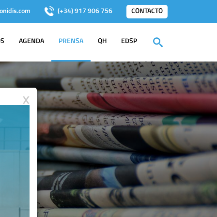
onidis.com
(+34) 917 906 756
CONTACTO
OS
AGENDA
PRENSA
QH
EDSP
X