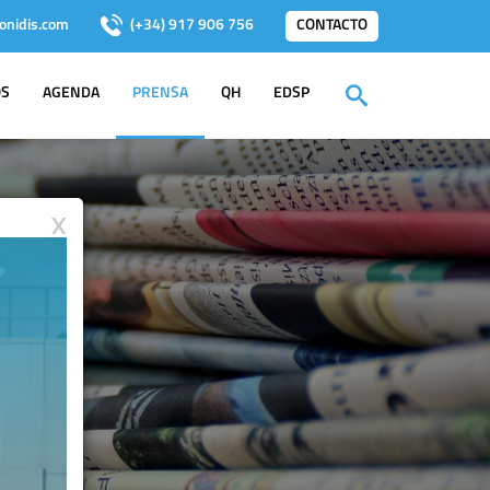
onidis.com
(+34) 917 906 756
CONTACTO
OS
AGENDA
PRENSA
QH
EDSP
X