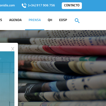
onidis.com
(+34) 917 906 756
CONTACTO
OS
AGENDA
PRENSA
QH
EDSP
X