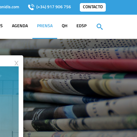
onidis.com
(+34) 917 906 756
CONTACTO
OS
AGENDA
PRENSA
QH
EDSP
X