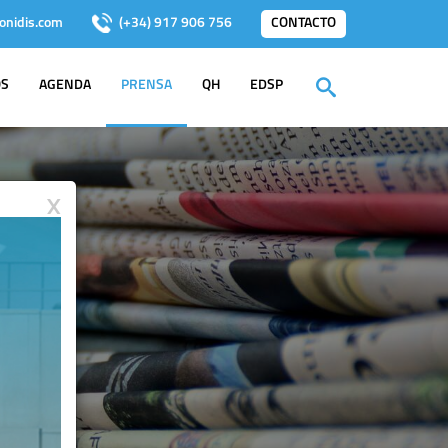
onidis.com
(+34) 917 906 756
CONTACTO
OS
AGENDA
PRENSA
QH
EDSP
X