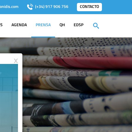
onidis.com
(+34) 917 906 756
CONTACTO
OS
AGENDA
PRENSA
QH
EDSP
X