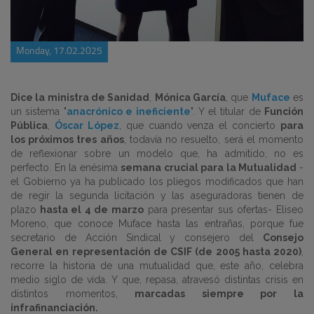
Monday, 17.02.2025
Dice la ministra de Sanidad
,
Mónica García
, que
Muface
es
un sistema "
anacrónico e ineficiente
". Y el titular de
Función
Pública
,
Óscar López
, que cuando venza el concierto
para
los próximos tres años
, todavía no resuelto, será el momento
de reflexionar sobre un modelo que, ha admitido, no es
perfecto. En la enésima
semana crucial para la Mutualidad
-
el Gobierno ya ha publicado los pliegos modificados que han
de regir la segunda licitación y las aseguradoras tienen de
plazo
hasta el 4 de marzo
para presentar sus ofertas- Eliseo
Moreno, que conoce Muface hasta las entrañas, porque fue
secretario de Acción Sindical y consejero del
Consejo
General en representación de CSIF (de 2005 hasta 2020)
,
recorre la historia de una mutualidad que, este año, celebra
medio siglo de vida. Y que, repasa, atravesó distintas crisis en
distintos momentos,
marcadas siempre por la
infrafinanciación.