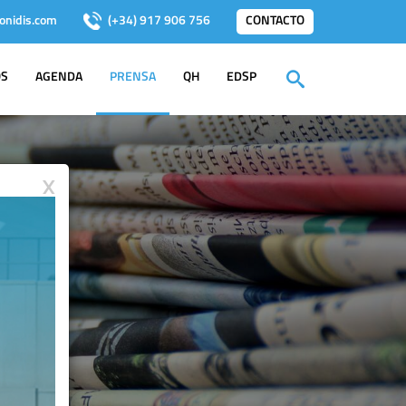
onidis.com
(+34) 917 906 756
CONTACTO
OS
AGENDA
PRENSA
QH
EDSP
X