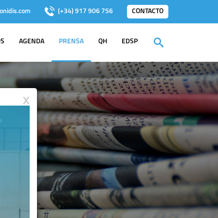
onidis.com
(+34) 917 906 756
CONTACTO
OS
AGENDA
PRENSA
QH
EDSP
X