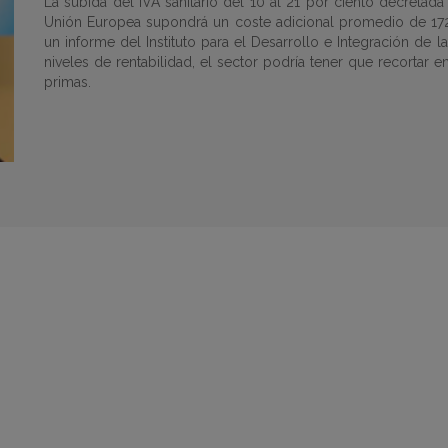
La subida del IVA sanitario del 10 al 21 por ciento decretad
Unión Europea supondrá un coste adicional promedio de 172.
un informe del Instituto para el Desarrollo e Integración de 
niveles de rentabilidad, el sector podría tener que recortar 
primas.