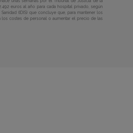
a hace unas semanas por el Tribunal de Justicia de la
492 euros al año para cada hospital privado, según
la Sanidad (IDIS) que concluye que, para mantener los
en los costes de personal o aumentar el precio de las