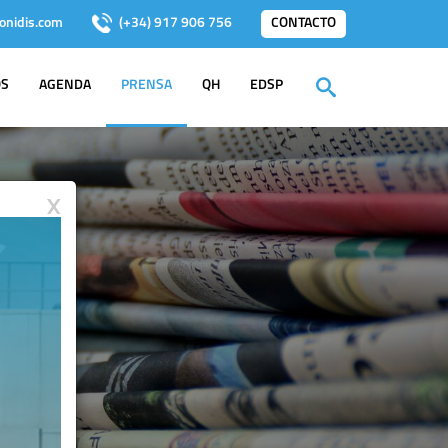
onidis.com
(+34) 917 906 756
CONTACTO
OS
AGENDA
PRENSA
QH
EDSP
X