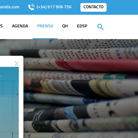
onidis.com
(+34) 917 906 756
CONTACTO
OS
AGENDA
PRENSA
QH
EDSP
X