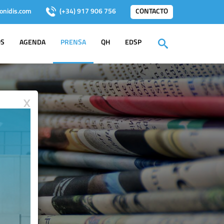
onidis.com
(+34) 917 906 756
CONTACTO
OS
AGENDA
PRENSA
QH
EDSP
X