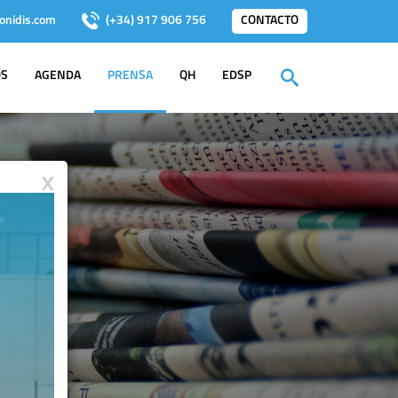
onidis.com
(+34) 917 906 756
CONTACTO
OS
AGENDA
PRENSA
QH
EDSP
X