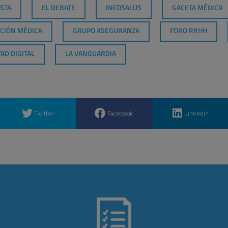
STA
EL DEBATE
INFOSALUS
GACETA MÉDICA
CIÓN MÉDICA
GRUPO ASEGURANZA
FORO RRHH
AD DIGITAL
LA VANGUARDIA
Twitter
Facebook
Linkedin