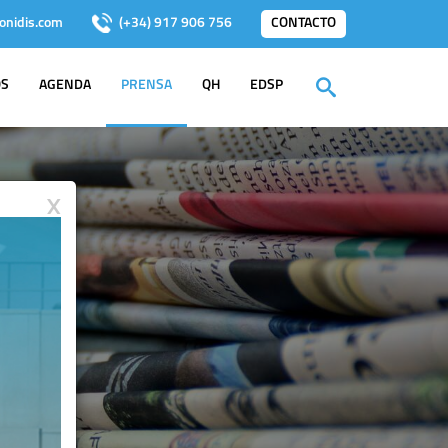
onidis.com
(+34) 917 906 756
CONTACTO
OS
AGENDA
PRENSA
QH
EDSP
X