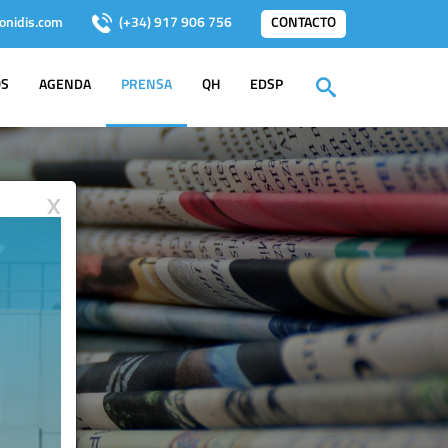
onidis.com
(+34) 917 906 756
CONTACTO
OS
AGENDA
PRENSA
QH
EDSP
X