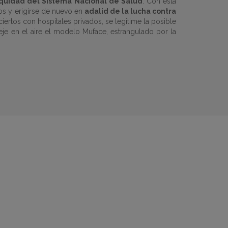
quidad del Sistema Nacional de Salud
. Con esta
os y erigirse de nuevo en
adalid de la lucha contra
iertos con hospitales privados, se legitime la posible
eje en el aire el modelo Muface, estrangulado por la